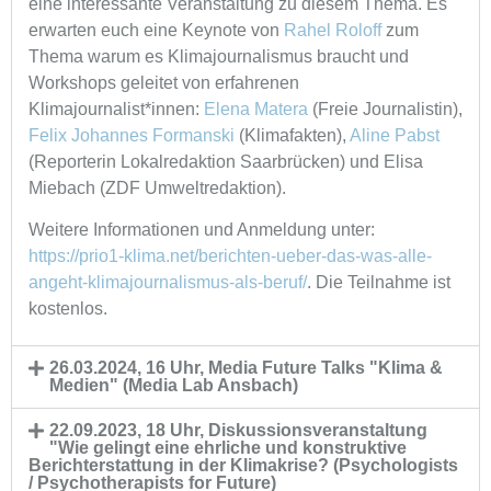
eine interessante Veranstaltung zu diesem Thema. Es
erwarten euch eine Keynote von
Rahel Roloff
zum
Thema warum es Klimajournalismus braucht und
Workshops geleitet von erfahrenen
Klimajournalist*innen:
Elena Matera
(Freie Journalistin),
Felix Johannes Formanski
(Klimafakten),
Aline Pabst
(Reporterin Lokalredaktion Saarbrücken) und Elisa
Miebach (ZDF Umweltredaktion).
Weitere Informationen und Anmeldung unter:
https://prio1-klima.net/berichten-ueber-das-was-alle-
angeht-klimajournalismus-als-beruf/
. Die Teilnahme ist
kostenlos.
26.03.2024, 16 Uhr, Media Future Talks "Klima &
Medien" (Media Lab Ansbach)
22.09.2023, 18 Uhr, Diskussionsveranstaltung
"Wie gelingt eine ehrliche und konstruktive
Berichterstattung in der Klimakrise? (Psychologists
/ Psychotherapists for Future)